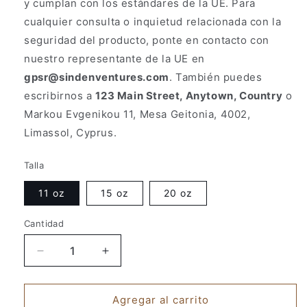
y cumplan con los estándares de la UE. Para
cualquier consulta o inquietud relacionada con la
seguridad del producto, ponte en contacto con
nuestro representante de la UE en
gpsr@sindenventures.com
. También puedes
escribirnos a
123 Main Street, Anytown, Country
o
Markou Evgenikou 11, Mesa Geitonia, 4002,
Limassol, Cyprus.
Talla
11 oz
15 oz
20 oz
Cantidad
Reducir
Aumentar
cantidad
cantidad
para
para
Mago
Mago
Agregar al carrito